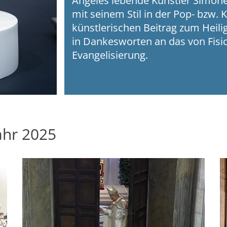
Angeles lebende Künstler Simone 
mit seinem Stil in der Pop- bzw. 
künstlerischen Beitrag zum Heili
in Dankesworten an das von Fisic
Evangelisierung.
ahr 2025