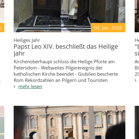
6
06. Jan.
2026
Heiliges Jahr
He
Papst Leo XIV. beschließt das Heilige
"
Jahr
s
Kirchenoberhaupt schloss die Heilige Pforte am
A
Petersdom - Weltweites Pilgerereignis der
Bi
katholischen Kirche beendet - Giubileo bescherte
2
Rom Rekordzahlen an Pilgern und Touristen
k
mehr lesen