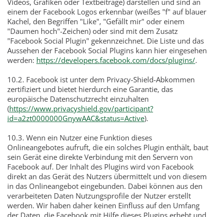
Videos, Grafiken oder Textbeiträge) darstellen und sind an
einem der Facebook Logos erkennbar (weißes "f" auf blauer
Kachel, den Begriffen "Like", "Gefällt mir" oder einem
"Daumen hoch"-Zeichen) oder sind mit dem Zusatz
"Facebook Social Plugin" gekennzeichnet. Die Liste und das
Aussehen der Facebook Social Plugins kann hier eingesehen
werden:
https://developers.facebook.com/docs/plugins/
.
10.2. Facebook ist unter dem Privacy-Shield-Abkommen
zertifiziert und bietet hierdurch eine Garantie, das
europäische Datenschutzrecht einzuhalten
(
https://www.privacyshield.gov/participant?
id=a2zt0000000GnywAAC&status=Active
).
10.3. Wenn ein Nutzer eine Funktion dieses
Onlineangebotes aufruft, die ein solches Plugin enthält, baut
sein Gerät eine direkte Verbindung mit den Servern von
Facebook auf. Der Inhalt des Plugins wird von Facebook
direkt an das Gerät des Nutzers übermittelt und von diesem
in das Onlineangebot eingebunden. Dabei können aus den
verarbeiteten Daten Nutzungsprofile der Nutzer erstellt
werden. Wir haben daher keinen Einfluss auf den Umfang
der Daten, die Facebook mit Hilfe dieses Plugins erhebt und