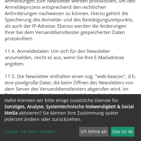
Anmeldungen zum Newsletter werden protokolliert, um den
Anmeldeprozess entsprechend den rechtlichen
Anforderungen nachweisen zu können. Hierzu gehört die
Speicherung des Anmelde- und des Bestätigungszeitpunkts,
als auch der IP-Adresse. Ebenso werden die Änderungen
Ihrer bei dem Versanddienstleister gespeicherten Daten
protokolliert.
11.4. Anmeldedaten: Um sich für den Newsletter
anzumelden, reicht es aus, wenn Sie Ihre E-Mailadresse
angeben.
11.5. Die Newsletter enthalten einen sog. "web-beacon", d.h.
eine pixelgroße Datei, die beim Öffnen des Newsletters von
dem Server des Versanddienstleisters abgerufen wird. Im
Rahmen dieses Abrufs werden zunächst technische
Hallo! Könnten wir bitte einige zusätzliche Dienste für
Informationen, wie Informationen zum Browser und Ihrem
Sonstiges, Analyse, Systemtechnische Notwendigkeit & Social
System, als auch Ihre IP-Adresse und Zeitpunkt des Abrufs
Media
aktivieren? Sie können Ihre Zustimmung später
erhoben. Diese Informationen werden zur technischen
jederzeit ändern oder zurückziehen.
Verbesserung der Services anhand der technischen Daten
oder der Zielgruppen und ihres Leseverhaltens anhand
Lassen Sie mich wählen
...
Ich lehne ab
Das ist ok
derer Abruforte (die mit Hilfe der IP-Adresse bestimmbar
sind) oder der Zugriffszeiten genutzt.